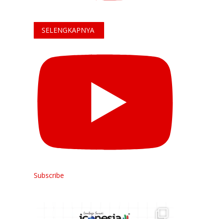
SELENGKAPNYA
Subscribe
Hai Rekan ICONESIA,
a.
...
Survei kepuasan bukan hanya
...