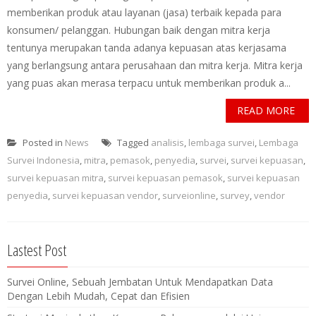
memberikan produk atau layanan (jasa) terbaik kepada para
konsumen/ pelanggan. Hubungan baik dengan mitra kerja
tentunya merupakan tanda adanya kepuasan atas kerjasama
yang berlangsung antara perusahaan dan mitra kerja. Mitra kerja
yang puas akan merasa terpacu untuk memberikan produk a...
READ MORE
Posted in
News
Tagged
analisis
,
lembaga survei
,
Lembaga
Survei Indonesia
,
mitra
,
pemasok
,
penyedia
,
survei
,
survei kepuasan
,
survei kepuasan mitra
,
survei kepuasan pemasok
,
survei kepuasan
penyedia
,
survei kepuasan vendor
,
surveionline
,
survey
,
vendor
Lastest Post
Survei Online, Sebuah Jembatan Untuk Mendapatkan Data
Dengan Lebih Mudah, Cepat dan Efisien