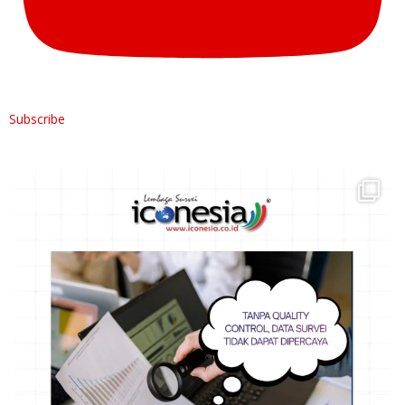
Subscribe
Hai Rekan ICONESIA,
Data survei yang baik
...
4
0