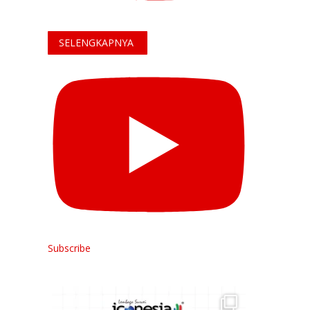
SELENGKAPNYA
Subscribe
Hai Rekan ICONESIA,
.
...
Survei kepuasan bukan hanya
...