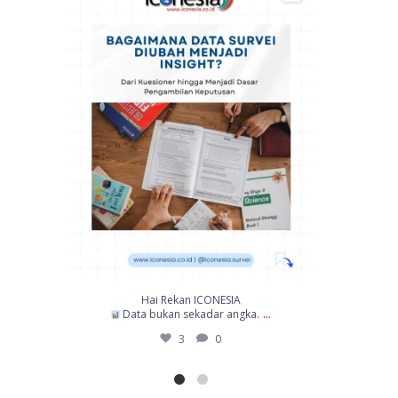
9
0
Hai Rekan ICONESIA,
...
...
Survei kepuasan bukan hanya
9
0