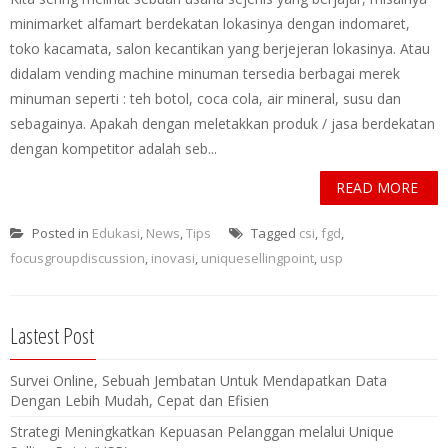
minimarket alfamart berdekatan lokasinya dengan indomaret,
toko kacamata, salon kecantikan yang berjejeran lokasinya. Atau
didalam vending machine minuman tersedia berbagai merek
minuman seperti : teh botol, coca cola, air mineral, susu dan
sebagainya. Apakah dengan meletakkan produk / jasa berdekatan
dengan kompetitor adalah seb...
READ MORE
Posted in
Edukasi
,
News
,
Tips
Tagged
csi
,
fgd
,
focusgroupdiscussion
,
inovasi
,
uniquesellingpoint
,
usp
Lastest Post
Survei Online, Sebuah Jembatan Untuk Mendapatkan Data
Dengan Lebih Mudah, Cepat dan Efisien
Strategi Meningkatkan Kepuasan Pelanggan melalui Unique