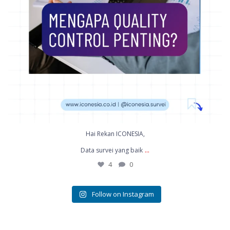
Hai Rekan ICONESIA,
...
Data survei yang baik
4
0
Follow on Instagram