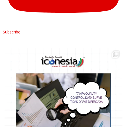
Subscribe
Hai Rekan ICONESIA,
Data survei yang baik
...
4
0