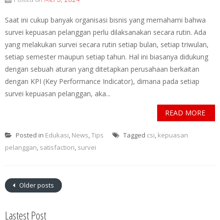
Posted on
Mei 3, 2024
Saat ini cukup banyak organisasi bisnis yang memahami bahwa
survei kepuasan pelanggan perlu dilaksanakan secara rutin. Ada
yang melakukan survei secara rutin setiap bulan, setiap triwulan,
setiap semester maupun setiap tahun. Hal ini biasanya didukung
dengan sebuah aturan yang ditetapkan perusahaan berkaitan
dengan KPI (Key Performance Indicator), dimana pada setiap
survei kepuasan pelanggan, aka...
READ MORE
Posted in
Edukasi
,
News
,
Tips
Tagged
csi
,
kepuasan
pelanggan
,
satisfaction
,
survei
Older posts
Lastest Post