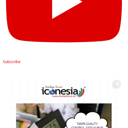
Subscribe
Hai Rekan ICONESIA,
Data survei yang baik
...
4
0