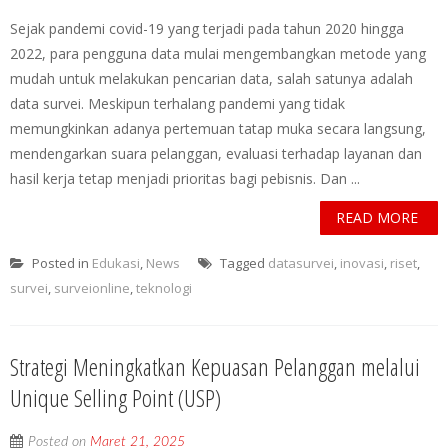
Sejak pandemi covid-19 yang terjadi pada tahun 2020 hingga
2022, para pengguna data mulai mengembangkan metode yang
mudah untuk melakukan pencarian data, salah satunya adalah
data survei. Meskipun terhalang pandemi yang tidak
memungkinkan adanya pertemuan tatap muka secara langsung,
mendengarkan suara pelanggan, evaluasi terhadap layanan dan
hasil kerja tetap menjadi prioritas bagi pebisnis. Dan ...
READ MORE
Posted in
Edukasi
,
News
Tagged
datasurvei
,
inovasi
,
riset
,
survei
,
surveionline
,
teknologi
Strategi Meningkatkan Kepuasan Pelanggan melalui
Unique Selling Point (USP)
Posted on
Maret 21, 2025