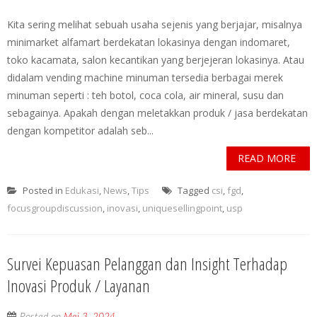
Kita sering melihat sebuah usaha sejenis yang berjajar, misalnya
minimarket alfamart berdekatan lokasinya dengan indomaret,
toko kacamata, salon kecantikan yang berjejeran lokasinya. Atau
didalam vending machine minuman tersedia berbagai merek
minuman seperti : teh botol, coca cola, air mineral, susu dan
sebagainya. Apakah dengan meletakkan produk / jasa berdekatan
dengan kompetitor adalah seb...
READ MORE
Posted in
Edukasi
,
News
,
Tips
Tagged
csi
,
fgd
,
focusgroupdiscussion
,
inovasi
,
uniquesellingpoint
,
usp
Survei Kepuasan Pelanggan dan Insight Terhadap
Inovasi Produk / Layanan